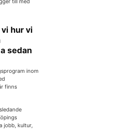
gger till med
vi hur vi
a
da sedan
ngsprogram inom
ed
r finns
dsledande
Köpings
 jobb, kultur,