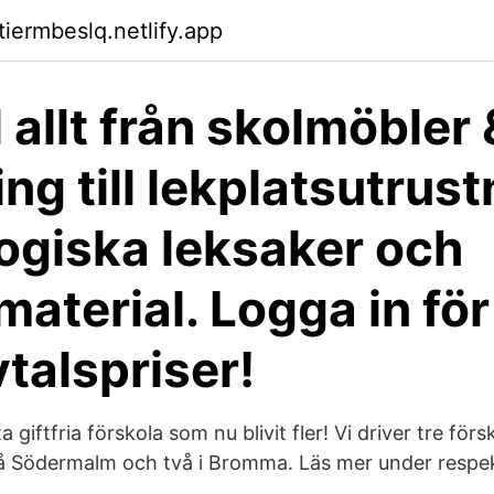
tiermbeslq.netlify.app
 allt från skolmöbler 
ng till lekplatsutrust
giska leksaker och
aterial. Logga in för
vtalspriser!
giftfria förskola som nu blivit fler! Vi driver tre försk
 Södermalm och två i Bromma. Läs mer under respekt