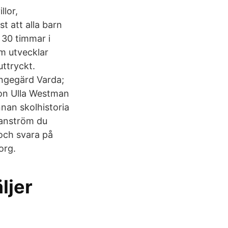
llor,
t att alla barn
l 30 timmar i
m utvecklar
uttryckt.
Ingegärd Varda;
tion Ulla Westman
nnan skolhistoria
ranström du
och svara på
org.
ljer