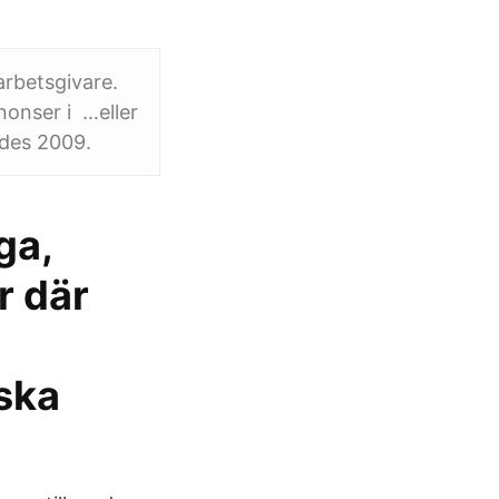
arbetsgivare.
nonser i …eller
ades 2009.
ga,
r där
ska