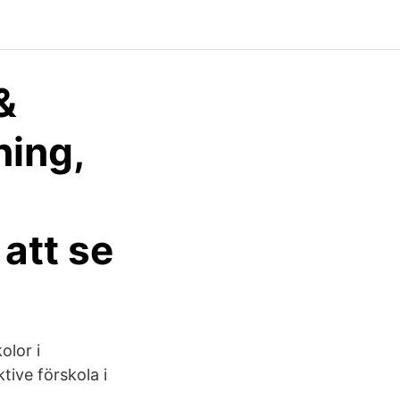
&
ning,
 att se
olor i
ive förskola i