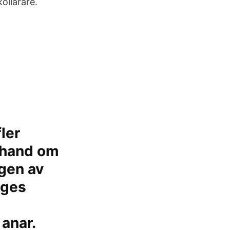
ollärare.
ler
 hand om
ngen av
iges
 anar.