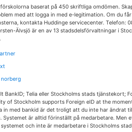
ta förskolorna baserat på 450 skriftliga omdömen. S
oblem med att logga in med e-legitimation. Om du få
änsterna, kontakta Huddinge servicecenter. Telefon: 
sten-Älvsjö är en av 13 stadsdelsförvaltningar i Stoc
.
artner
xt
t norberg
t BankID; Telia eller Stockholms stads tjänstekort; F
City of Stockholm supports Foreign eID at the momen
 in med bankid är det troligt att du inte har ändrat til
Systemet är alltid förinställt på medarbetare. Men 
r systemet och inte är medarbetare i Stockholms sta