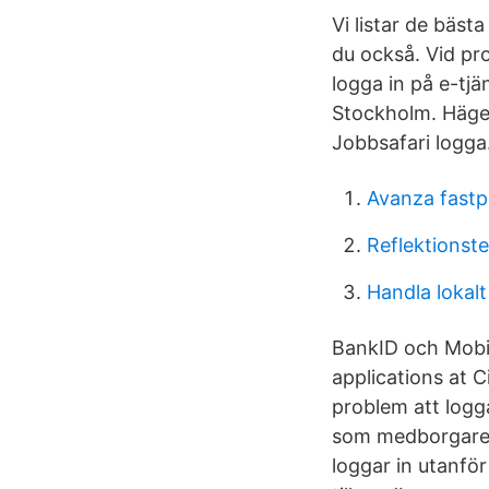
Vi listar de bäs
du också. Vid pr
logga in på e-tj
Stockholm. Häger
Jobbsafari logga
Avanza fastp
Reflektionste
Handla lokal
BankID och Mobil
applications at 
problem att logga
som medborgare. 
loggar in utanfö