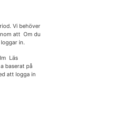
riod. Vi behöver
 Genom att Om du
loggar in.
olm Läs
na baserat på
d att logga in