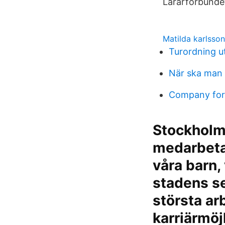
Lärarförbundet
Matilda karlsson
Turordning ut
När ska man b
Company for
Stockholm 
medarbeta
våra barn,
stadens se
största ar
karriärmöj