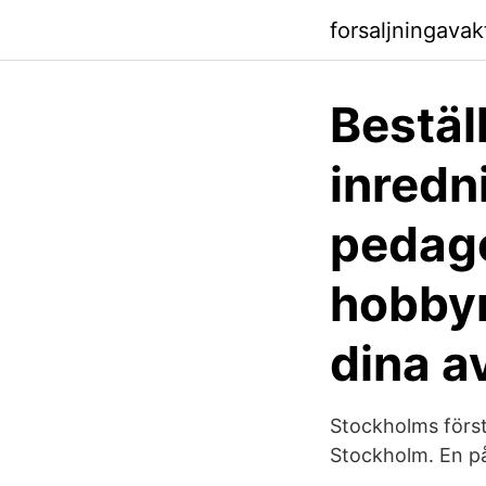
forsaljningavak
Beställ
inredni
pedago
hobbym
dina a
Stockholms första 
Stockholm. En på