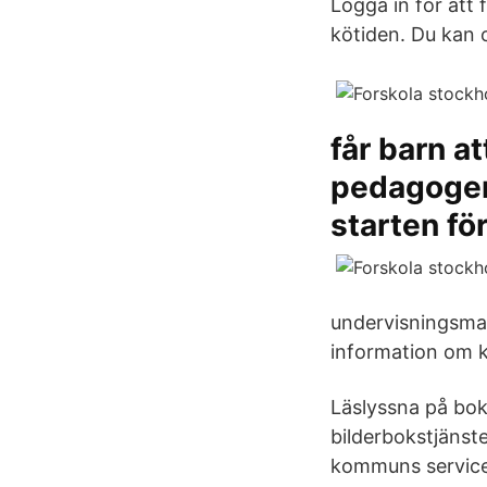
Logga in för att 
kötiden. Du kan 
får barn at
pedagogers
starten fö
undervisningsmat
information om 
Läslyssna på bok
bilderbokstjänst
kommuns service 