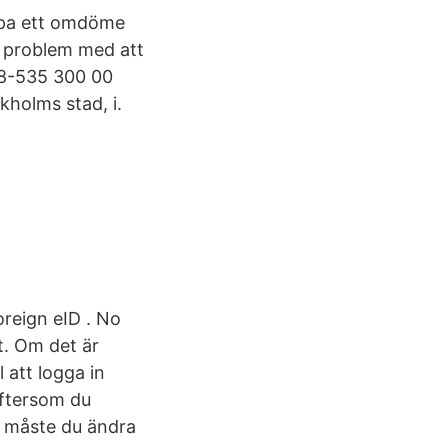
kapa ett omdöme
r problem med att
08-535 300 00
kholms stad, i.
oreign eID . No
t. Om det är
l att logga in
eftersom du
d måste du ändra