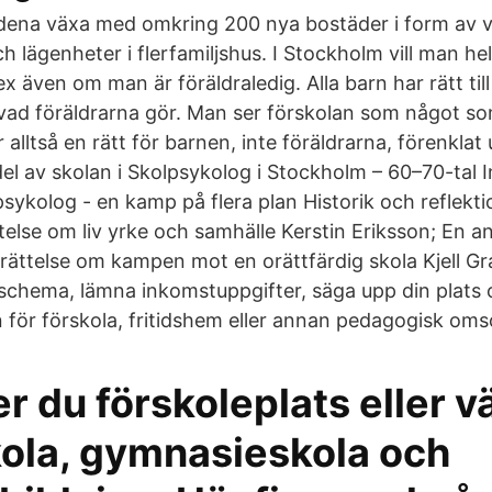
dena växa med omkring 200 nya bostäder i form av vi
 lägenheter i flerfamiljshus. I Stockholm vill man hels
tex även om man är föräldraledig. Alla barn har rätt til
vad föräldrarna gör. Man ser förskolan som något so
 alltså en rätt för barnen, inte föräldrarna, förenklat 
del av skolan i Skolpsykolog i Stockholm – 60–70-tal 
psykolog - en kamp på flera plan Historik och reflek
else om liv yrke och samhälle Kerstin Eriksson; En a
erättelse om kampen mot en orättfärdig skola Kjell G
 schema, lämna inkomstuppgifter, säga upp din plats 
 för förskola, fritidshem eller annan pedagogisk oms
r du förskoleplats eller vä
ola, gymnasieskola och