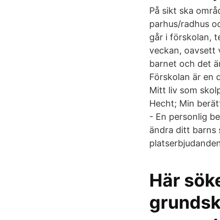
På sikt ska områ
parhus/radhus och
går i förskolan, 
veckan, oavsett 
barnet och det är
Förskolan är en 
Mitt liv som skol
Hecht; Min berätt
- En personlig b
ändra ditt barns
platserbjudanden
Här söke
grundsk