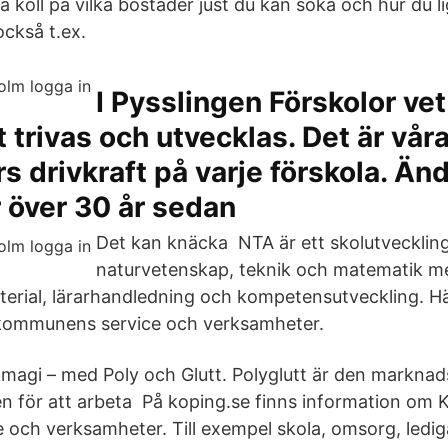
få koll på vilka bostäder just du kan söka och hur du li
också t.ex.
I Pysslingen Förskolor vet 
t trivas och utvecklas. Det är vår
 drivkraft på varje förskola. Än
r över 30 år sedan
Det kan knäcka NTA är ett skolutveckli
naturvetenskap, teknik och matematik m
erial, lärarhandledning och kompetensutveckling. Hä
kommunens service och verksamheter.
magi – med Poly och Glutt. Polyglutt är den markna
en för att arbeta På koping.se finns information om 
och verksamheter. Till exempel skola, omsorg, lediga