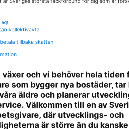
 är Sveriges största fackförbund för dig som är försk
 eqt
an kollektivavtal
etala tillbaka skatten
mation
växer och vi behöver hela tiden f
re som bygger nya bostäder, tar
 våra äldre och planerar utveckli
rvice. Välkommen till en av Sver
betsgivare, där utvecklings- och
ligheterna är större än du kanske