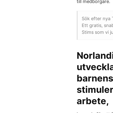
till medborgare.
Sök efter nya T
Ett gratis, sn
Stims som vi j
Norlandi
utveckla
barnens
stimule
arbete,