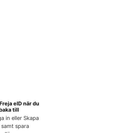
Freja eID när du
baka till
a in eller Skapa
n samt spara