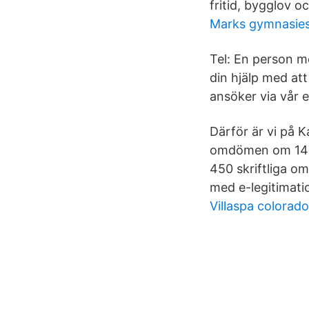
fritid, bygglov oc
Marks gymnasies
Tel: En person m
din hjälp med at
ansöker via vår 
Därför är vi på K
omdömen om 1478 
450 skriftliga o
med e-legitimati
Villaspa colorado