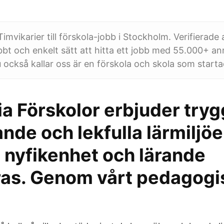
imvikarier till förskola-jobb i Stockholm. Verifierade 
abbt och enkelt sätt att hitta ett jobb med 55.000+ an
u också kallar oss är en förskola och skola som start
a Förskolor erbjuder tryg
nde och lekfulla lärmiljöe
 nyfikenhet och lärande
ras. Genom vårt pedagogi