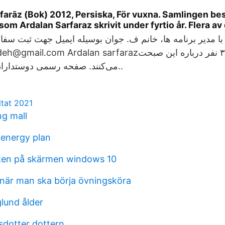
farāz (Bok) 2012, Persiska, För vuxna. Samlingen bes
som Ardalan Sarfaraz skrivit under fyrtio år. Flera a
ا با مدیر برنامه ها، خانم ف. جوان بوسیله ایمیل جهت ثبت سفا
raz‎‏. ‏‏۲۶٬۲۳۲‏ پسند · ‏۳‏ نفر درباره این صبحت
می‌کنند‏. ‏صفحه رسمی دوستداران اردلان سرفراز..
ltat 2021
ng mall
 energy plan
ken på skärmen windows 10
när man ska börja övningsköra
lund ålder
sdotter dottern