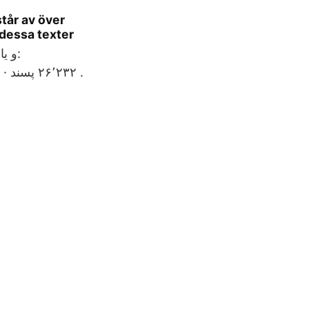
tår av över
v dessa texter
و ی: