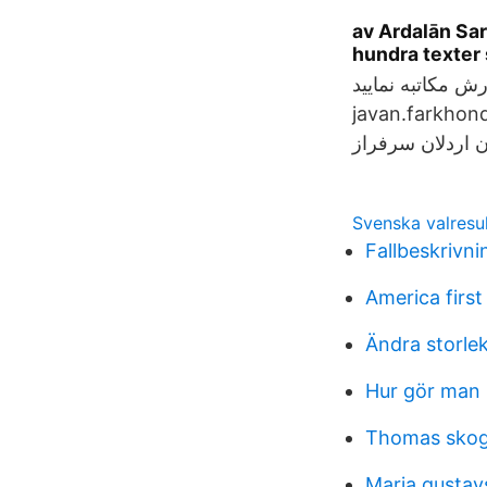
av Ardalān Sar
hundra texter 
رش مکاتبه نمایید
javan.farkhondeh@gmail.com ‏‎Ardalan sarfa
Svenska valresu
Fallbeskrivni
America first
Ändra storle
Hur gör man 
Thomas skog
Maria gustav