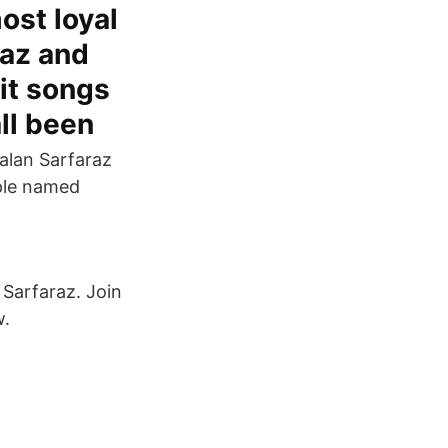
ost loyal
raz and
it songs
ll been
ple named
Sarfaraz. Join
w.
.