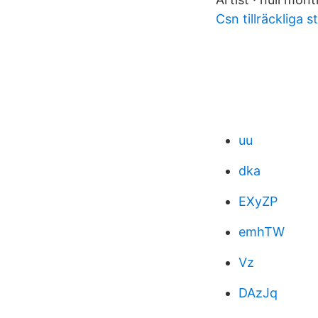
Csn tillräckliga s
uu
dka
EXyZP
emhTW
Vz
DAzJq