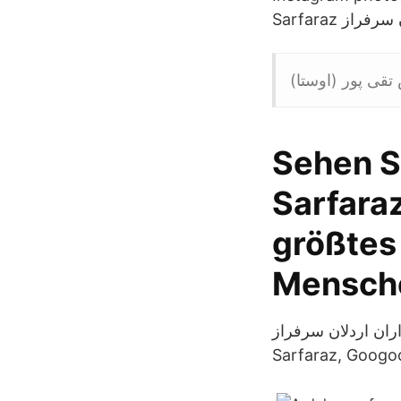
Sehen Si
Sarfaraz
größtes
Mensche
Sarfaraz, Googo