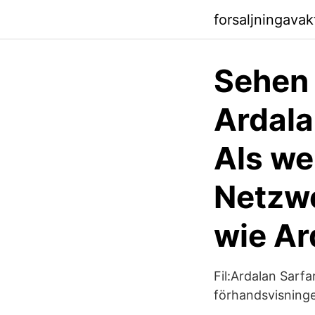
forsaljningavak
Sehen 
Ardala
Als we
Netzwe
wie Ar
Fil:Ardalan Sarf
förhandsvisninge