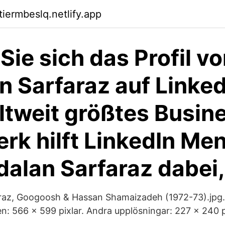
tiermbeslq.netlify.app
Sie sich das Profil v
n Sarfaraz auf Linked
ltweit größtes Busin
rk hilft LinkedIn Me
dalan Sarfaraz dabei
araz, Googoosh & Hassan Shamaizadeh (1972-73).jpg.
n: 566 × 599 pixlar. Andra upplösningar: 227 × 240 