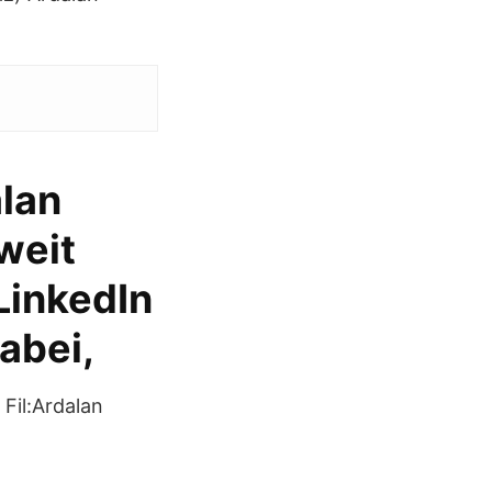
alan
weit
LinkedIn
dabei,