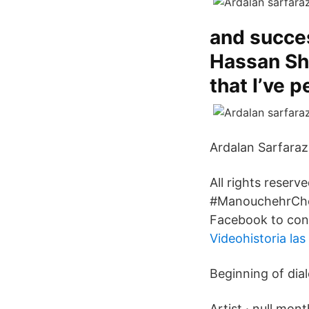
and succes
Hassan Sha
that I’ve 
Ardalan Sarfaraz
All rights reserved. دیدار با اردلان سرفراز Didar Ba Ardalan
#ManouchehrChes
Facebook to con
Videohistoria las
Beginning of dia
Artist · null mon