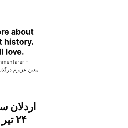
ore about
 history.
l love.
ommentarer -