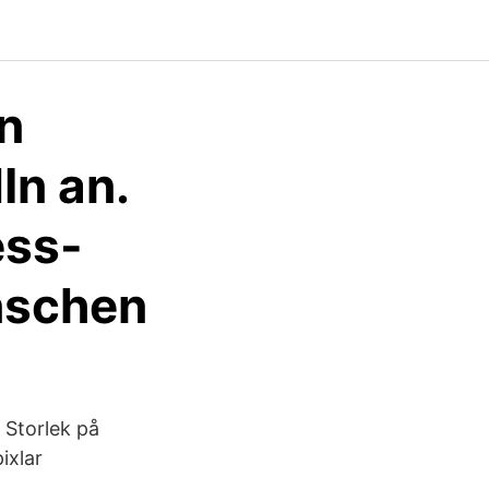
on
In an.
ess-
nschen
,
 Storlek på
pixlar