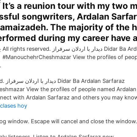
It’s a reunion tour with my two m
sful songwriters, Ardalan Sarfa
maizadeh. The majority of the h
performed during my career have a
All rights reserved. دیدار با اردلان سرفراز Didar Ba Ardalan Sarfaraz
#ManouchehrCheshmazar View the profiles of peo
.
 Sarfaraz
hmazar View the profiles of people named Ardalan 
nect with Ardalan Sarfaraz and others you may kno
 clases hoy
log window. Escape will cancel and close the window
thly listeners. Listen to Ardalan Sarfaraz now.