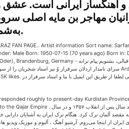
و آهنگساز ایرانی است. عشق و
انیان مهاجر بن مایه اصلی سرو
به‌شمار می‌رود.
Z FAN PAGE..‎ Artist information Sort name: Sarfar
der: Male Born: 1950-07-15 (70 years ago) Born in: D
enburg, Germany - جناب داریوش اقبالی، بشنویم پیام ترانه
سرای نامدار اردلان سرفراز وُ نيز استاد شجریان را  Ardalan
مخاطبین گرامی لطفا از طریق این 
rresponded roughly to present-day Kurdistan Province
 اردلان سرفراز چند سال پس از انقلاب ۱۳۵۷ و در سال
 مقصد آلمان ترک کرد. هنگام ترک ایران به آشنایان دارابی خود اع
یران از اینجا می‌روم. آرشیو آهنگ ، آلبوم و موزیک ویدیو ها